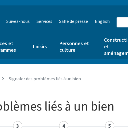
Suivez-nous
Services
Salle de presse
English
Construct
ces et
Personnes et
Loisirs
et
rammes
culture
aménagem
Signaler des problèmes liés à un bien
oblèmes liés à un bien
3
4
5