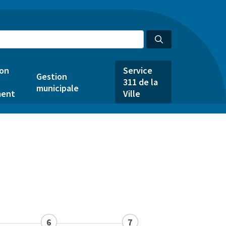
ion
Service
Gestion
311 de la
municipale
ent
Ville
6
7