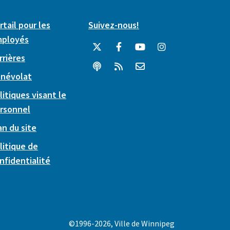
rtail pour les
Suivez-nous!
ployés
rrières
névolat
litiques visant le
rsonnel
an du site
litique de
nfidentialité
©1996-2026, Ville de Winnipeg