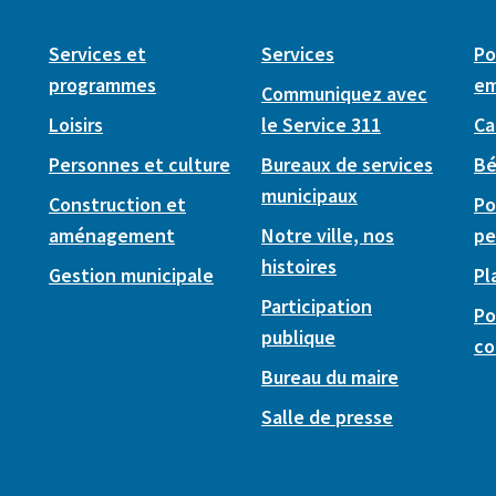
Services et
Services
Po
programmes
em
Communiquez avec
Loisirs
le Service 311
Ca
Personnes et culture
Bureaux de services
Bé
municipaux
Construction et
Po
aménagement
Notre ville, nos
pe
histoires
Gestion municipale
Pl
Participation
Po
publique
co
Bureau du maire
Salle de presse